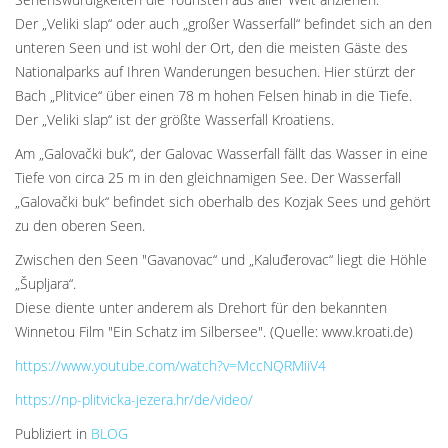
Der „Veliki slap“ oder auch „großer Wasserfall“ befindet sich an den
unteren Seen und ist wohl der Ort, den die meisten Gäste des
Nationalparks auf Ihren Wanderungen besuchen. Hier stürzt der
Bach „Plitvice“ über einen 78 m hohen Felsen hinab in die Tiefe.
Der „Veliki slap“ ist der größte Wasserfall Kroatiens.
Am „Galovački buk“, der Galovac Wasserfall fällt das Wasser in eine
Tiefe von circa 25 m in den gleichnamigen See. Der Wasserfall
„Galovački buk“ befindet sich oberhalb des Kozjak Sees und gehört
zu den oberen Seen.
Zwischen den Seen "Gavanovac“ und „Kaluđerovac“ liegt die Höhle
„Šupljara“.
Diese diente unter anderem als Drehort für den bekannten
Winnetou Film "Ein Schatz im Silbersee". (Quelle: www.kroati.de)
https://www.youtube.com/watch?v=MccNQRMiiV4
https://np-plitvicka-jezera.hr/de/video/
Publiziert in
BLOG