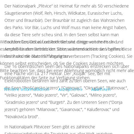
Der Nationalpark „Plitvice“ ist Heimat für mehr als 50 verschiedene
Säugetierarten (Wolf, Reh, Hirsch, Wildkatze, Eurasischer Luchs,
Otter und Braunbär). Der Braunbär ist zugleich das Wahrzeichen
des Parks. Vor Bär, Luchs und Wolf muss man keine Angst haben,
da diese Tiere sehr scheu sind. In den Seen selbst kann man
Wir nutzen Cookies auf unserer Website. Einige von ihnen sind
Bachforellen, Döbel und Rotfeder und einige weitere Fisch- und
essenziell für den Betrieb der Seite, während andere uns helfen, diese
Amphibienarten entdecken. Ebenso artenreich ist die Vogelwelt
Website und die Nutzererfahrung zu verbessern (Tracking Cookies). Sie
des Parks mit über 157 Vogelarten.
können selbst entscheiden, ob Sie die Cookies zulassen möchten.
Die 16 oberirdischen Seen des Nationalparks erstrecken sich über
Bitte beachten Sie, dass bei einer Ablehnung womöglich nicht mehr alle
eine Fläche von ca. 217 Hektar. Der „Kozjak“ See, der mit
Funktionalitäten der Seite zur Verfügung stehen.
Elektrobooten befahren wird zählt zu den oberen Seen, wie auch
die Seen "Prošćansko jezero", "Ciginovac", "Okrugljak", "Batinovac",
Weitere Informationen
Akzeptieren
Ablehnen
"Veliko jezero", "Malo jezero", "Vir", "Galovac", "Milino jezero",
"Gradinsko jezero" und "Burgeti". Zu den Unteren Seen ("Donja
jezera") gehören "Milanovac", "Gavanovac", " Kaluđerovac" und
"Novakovića brod".
In Nationalpark Plitviceer Seen gibt es zahlreiche
Sehenswürdigkeiten die Touristen aus aller Welt anziehen.