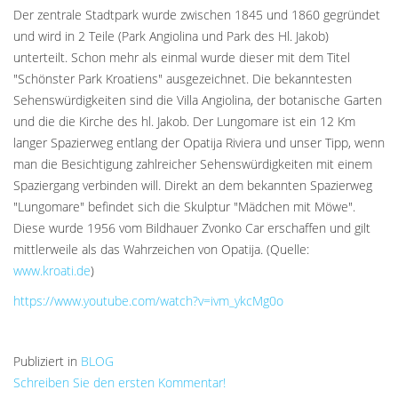
Der zentrale Stadtpark wurde zwischen 1845 und 1860 gegründet
und wird in 2 Teile (Park Angiolina und Park des Hl. Jakob)
unterteilt. Schon mehr als einmal wurde dieser mit dem Titel
"Schönster Park Kroatiens" ausgezeichnet. Die bekanntesten
Sehenswürdigkeiten sind die Villa Angiolina, der botanische Garten
und die die Kirche des hl. Jakob. Der Lungomare ist ein 12 Km
langer Spazierweg entlang der Opatija Riviera und unser Tipp, wenn
man die Besichtigung zahlreicher Sehenswürdigkeiten mit einem
Spaziergang verbinden will. Direkt an dem bekannten Spazierweg
"Lungomare" befindet sich die Skulptur "Mädchen mit Möwe".
Diese wurde 1956 vom Bildhauer Zvonko Car erschaffen und gilt
mittlerweile als das Wahrzeichen von Opatija. (Quelle:
www.kroati.de
)
https://www.youtube.com/watch?v=ivm_ykcMg0o
Publiziert in
BLOG
Schreiben Sie den ersten Kommentar!