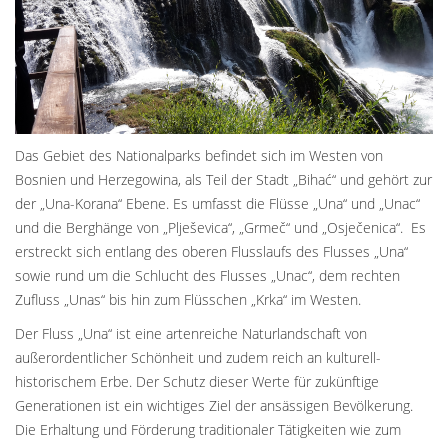
Das Gebiet des Nationalparks befindet sich im Westen von
Bosnien und Herzegowina, als Teil der Stadt „Bihać“ und gehört zur
der „Una-Korana“ Ebene. Es umfasst die Flüsse „Una“ und „Unac“
und die Berghänge von „Plješevica“, „Grmeč“ und „Osječenica“. Es
erstreckt sich entlang des oberen Flusslaufs des Flusses „Una“
sowie rund um die Schlucht des Flusses „Unac“, dem rechten
Zufluss „Unas“ bis hin zum Flüsschen „Krka“ im Westen.
Der Fluss „Una“ ist eine artenreiche Naturlandschaft von
außerordentlicher Schönheit und zudem reich an kulturell-
historischem Erbe. Der Schutz dieser Werte für zukünftige
Generationen ist ein wichtiges Ziel der ansässigen Bevölkerung.
Die Erhaltung und Förderung traditionaler Tätigkeiten wie zum