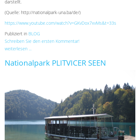
darstellt.
(Quelle: http://nationalpark-una.ba/de/)
https://www.youtube.com/watch?v=GKvDox7xvMs&t=33s
Publiziert in
BLOG
Schreiben Sie den ersten Kommentar!
weiterlesen ...
Nationalpark PLITVICER SEEN